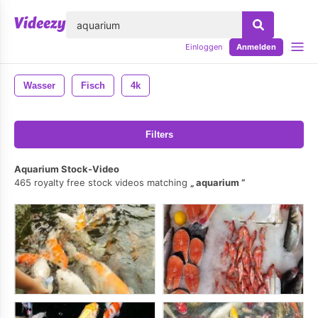
lose
Einloggen
Anmelden
Wasser
Fisch
4k
Filters
Aquarium Stock-Video
465 royalty free stock videos matching
aquarium